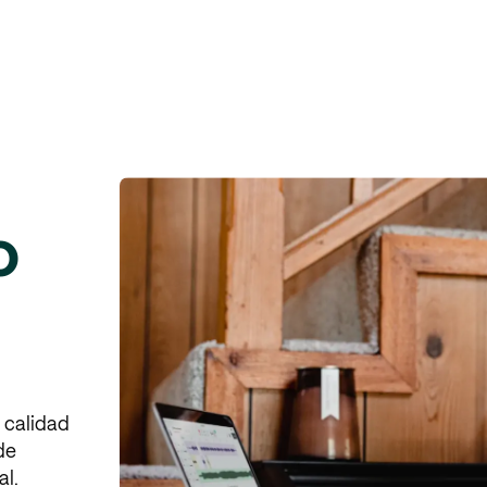
o
 calidad
de
al.