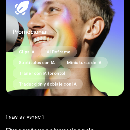
Promocionar
Clips IA
AI Reframe
Subtítulos con IA
Miniaturas de IA
Tráiler con IA (pronto)
Traducción y doblaje con IA
[ NEW BY ASYNC ]