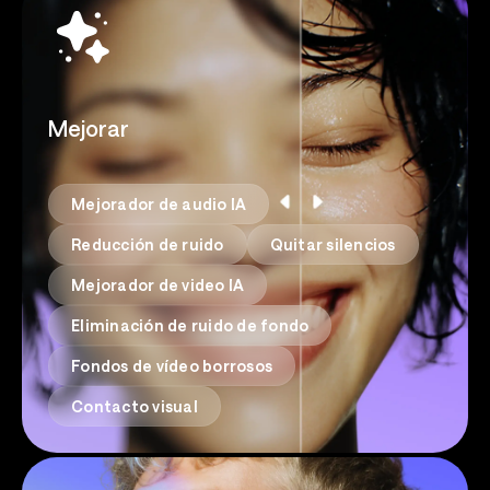
Mejorar
Mejorador de audio IA
Reducción de ruido
Quitar silencios
Mejorador de video IA
Eliminación de ruido de fondo
Fondos de vídeo borrosos
Contacto visual