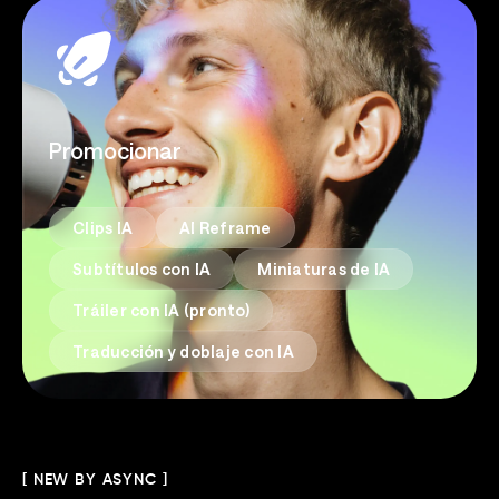
Promocionar
Clips IA
AI Reframe
Subtítulos con IA
Miniaturas de IA
Tráiler con IA (pronto)
Traducción y doblaje con IA
[ NEW BY ASYNC ]