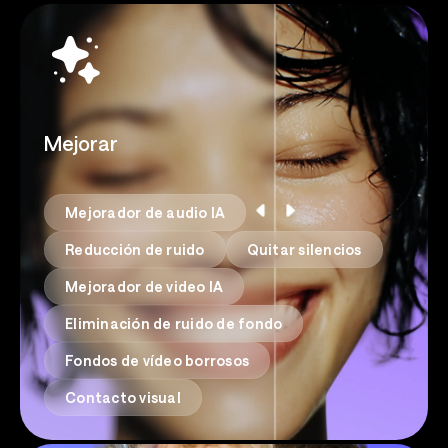
Mejorar
Mejorador de audio IA
Reducción de ruido
Quitar silencios
Mejorador de video IA
Eliminación de ruido de fondo
Fondos de vídeo borrosos
Contacto visual