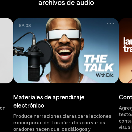
archivos de audio
Materiales de aprendizaje
Cont
electrónico
con
Agreg
texto
Produce narraciones claras para lecciones
consu
e incorporación. Los párrafos con varios
visual
oradores hacen que los diálogos y