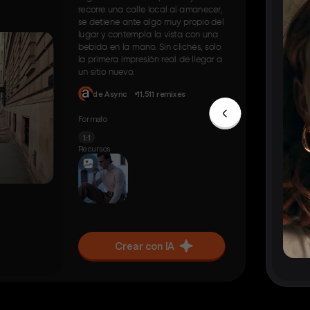
recorre una calle local al amanecer,
se detiene ante algo muy propio del
lugar y contempla la vista con una
bebida en la mano. Sin clichés, solo
la primera impresión real de llegar a
un sitio nuevo.
de Async
11,511 remixes
Formato
1:1
Recursos
Crear con IA