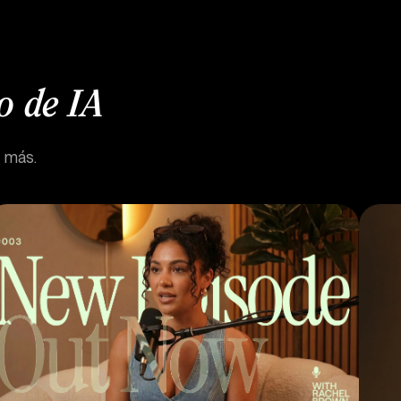
o de IA
y más.