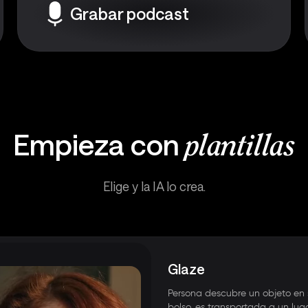
Grabar podcast
Empieza con
plantillas
Elige y la IA lo crea.
Glaze
Persona descubre un objeto en 
bolso, es transportada a un lug