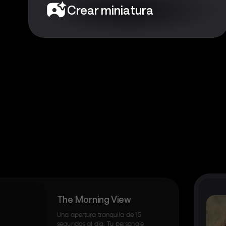
Crear miniatura
The Morning View
Una apertura tranquila de 15
segundos al día. Tu personaje