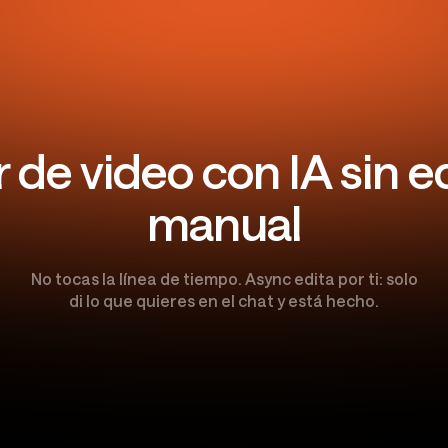
r de video con IA sin e
manual
No tocas la línea de tiempo. Async edita por ti: solo
di lo que quieres en el chat y está hecho.