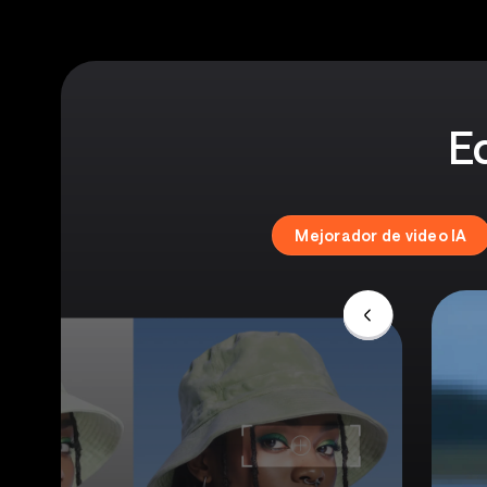
Ed
Mejorador de video IA