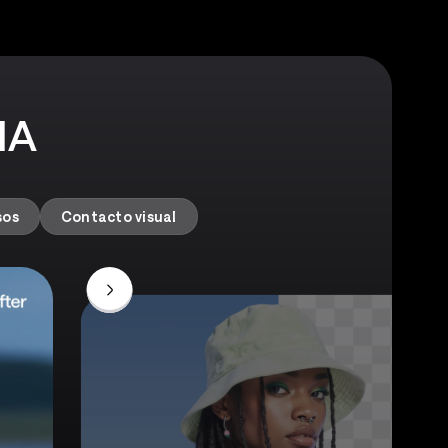
 IA
sos
Contacto visual