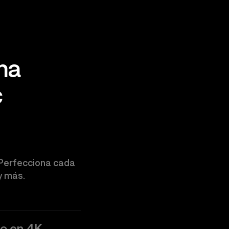
ma
c
. Perfecciona cada
y más.
io en 4K