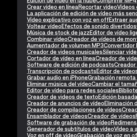
Edición de vídeo en la nube
Comprimir MP4
Crear vídeo en línea
Recortar vídeo
Vídeos 
La aplicación de edición de vídeo más senc
Vídeo explicativo con voz en off
Extraer au
Voltear vídeo
Efectos de sonido divertidos
Música de stock de jazz
Editor de vídeo lig
Combinar vídeo
Creador de vídeos de mon
Aumentador de volumen MP3
Convertidor
Creador de videos musicales
Silenciar víd
Cortador de vídeo en línea
Creador de vide
Software de edición de podcasts
Creador
Transcripción de podcasts
Editor de víde
Grabar audio en iPhone
Grabación remota 
Eliminar música del vídeo
Cambiar el tamañ
Editor de vídeo para redes sociales
Biblio
Creador de videos de texto
Edición basada
Creador de anuncios de vídeo
Eliminación 
Creador de compilaciones de vídeos
Cread
Ensamblador de vídeos
Creador de vídeos
Software de grabación de vídeo
Redimensi
Generador de subtítulos de vídeo
Vídeo a 
Voz en off de vídeo
Grabación de voz en o