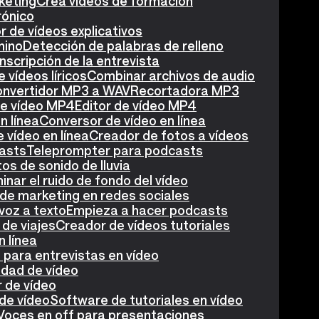
keting
Crea vídeos de formación
rónico
 de vídeos explicativos
nino
Detección de palabras de relleno
nscripción de la entrevista
 vídeos líricos
Combinar archivos de audio
nvertidor MP3 a WAV
Recortadora MP3
de vídeo MP4
Editor de vídeo MP4
n línea
Conversor de vídeo en línea
 vídeo en línea
Creador de fotos a vídeos
asts
Teleprompter para podcasts
os de sonido de lluvia
minar el ruido de fondo del vídeo
de marketing en redes sociales
voz a texto
Empieza a hacer podcasts
de viajes
Creador de vídeos tutoriales
n línea
para entrevistas en vídeo
idad de vídeo
r de vídeo
de vídeo
Software de tutoriales en vídeo
Voces en off para presentaciones