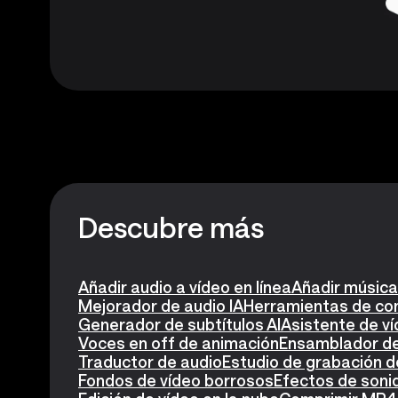
Descubre más
Añadir audio a vídeo en línea
Añadir música
Mejorador de audio IA
Herramientas de con
Generador de subtítulos AI
Asistente de ví
Voces en off de animación
Ensamblador de
Traductor de audio
Estudio de grabación d
Fondos de vídeo borrosos
Efectos de soni