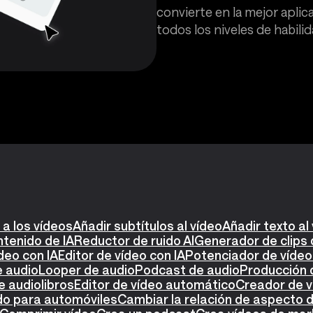
convierte en la mejor aplic
todos los niveles de habilid
 a los vídeos
Añadir subtítulos al vídeo
Añadir texto al
tenido de IA
Reductor de ruido AI
Generador de clips 
deo con IA
Editor de vídeo con IA
Potenciador de vídeo
 audio
Looper de audio
Podcast de audio
Producción 
e audiolibros
Editor de vídeo automático
Creador de 
do para automóviles
Cambiar la relación de aspecto d