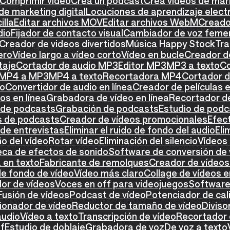
Comprimir vídeo
Crea un podcast
Crea vídeos de mar
de marketing digital
Locuciones de aprendizaje elect
illa
Editar archivos MOV
Editar archivos WebM
Creador
dio
Fijador de contacto visual
Cambiador de voz feme
Creador de videos divertidos
Música Happy Stock
Tra
ero
Vídeo largo a vídeo corto
Vídeo en bucle
Creador de
taje
Cortador de audio MP3
Editor MP3
MP3 a texto
Co
 MP4 a MP3
MP4 a texto
Recortadora MP4
Cortador 
eo
Convertidor de audio en línea
Creador de películas e
os en línea
Grabadora de vídeo en línea
Recortador de
 de podcasts
Grabación de podcasts
Estudio de podc
os de podcasts
Creador de vídeos promocionales
Efect
de entrevistas
Eliminar el ruido de fondo del audio
Eli
o del vídeo
Rotar vídeo
Eliminación del silencio
Vídeos 
teca de efectos de sonido
Software de conversión de 
 en texto
Fabricante de remolques
Creador de vídeos 
de fondo de vídeo
Vídeo más claro
Collage de vídeos e
or de vídeos
Voces en off para videojuegos
Software 
Fusión de vídeos
Podcast de vídeo
Potenciador de cal
onador de vídeo
Reductor de tamaño de vídeo
Diviso
audio
Vídeo a texto
Transcripción de vídeo
Recortador 
ff
Estudio de doblaje
Grabadora de voz
De voz a texto