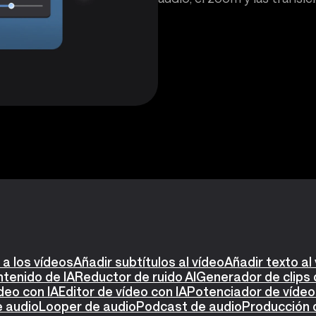
 a los vídeos
Añadir subtítulos al vídeo
Añadir texto al
tenido de IA
Reductor de ruido AI
Generador de clips 
deo con IA
Editor de vídeo con IA
Potenciador de vídeo
 audio
Looper de audio
Podcast de audio
Producción 