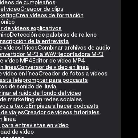
videos de cumpleaños
el vídeo
Creador de clips
keting
Crea vídeos de formación
rónico
 de vídeos explicativos
nino
Detección de palabras de relleno
nscripción de la entrevista
 vídeos líricos
Combinar archivos de audio
nvertidor MP3 a WAV
Recortadora MP3
de vídeo MP4
Editor de vídeo MP4
n línea
Conversor de vídeo en línea
 vídeo en línea
Creador de fotos a vídeos
asts
Teleprompter para podcasts
os de sonido de lluvia
minar el ruido de fondo del vídeo
de marketing en redes sociales
voz a texto
Empieza a hacer podcasts
de viajes
Creador de vídeos tutoriales
n línea
para entrevistas en vídeo
idad de vídeo
r de vídeo