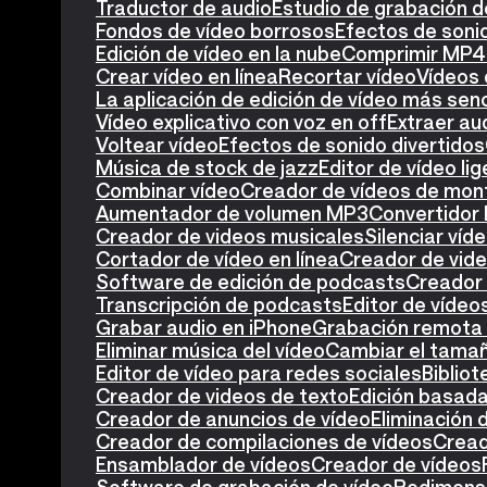
Traductor de audio
Estudio de grabación d
Fondos de vídeo borrosos
Efectos de soni
Edición de vídeo en la nube
Comprimir MP4
Crear vídeo en línea
Recortar vídeo
Vídeos 
La aplicación de edición de vídeo más senc
Vídeo explicativo con voz en off
Extraer au
Voltear vídeo
Efectos de sonido divertidos
Música de stock de jazz
Editor de vídeo lig
Combinar vídeo
Creador de vídeos de mon
Aumentador de volumen MP3
Convertidor
Creador de videos musicales
Silenciar víd
Cortador de vídeo en línea
Creador de vide
Software de edición de podcasts
Creador
Transcripción de podcasts
Editor de víde
Grabar audio en iPhone
Grabación remota 
Eliminar música del vídeo
Cambiar el tamañ
Editor de vídeo para redes sociales
Biblio
Creador de videos de texto
Edición basada
Creador de anuncios de vídeo
Eliminación 
Creador de compilaciones de vídeos
Cread
Ensamblador de vídeos
Creador de vídeos
Software de grabación de vídeo
Redimensi