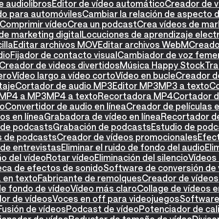
e audiolibros
Editor de vídeo automático
Creador de 
do para automóviles
Cambiar la relación de aspecto d
Comprimir vídeo
Crea un podcast
Crea vídeos de mar
de marketing digital
Locuciones de aprendizaje elect
illa
Editar archivos MOV
Editar archivos WebM
Creador
dio
Fijador de contacto visual
Cambiador de voz feme
Creador de videos divertidos
Música Happy Stock
Tra
ero
Vídeo largo a vídeo corto
Vídeo en bucle
Creador de
taje
Cortador de audio MP3
Editor MP3
MP3 a texto
Co
 MP4 a MP3
MP4 a texto
Recortadora MP4
Cortador 
eo
Convertidor de audio en línea
Creador de películas e
os en línea
Grabadora de vídeo en línea
Recortador de
 de podcasts
Grabación de podcasts
Estudio de podc
os de podcasts
Creador de vídeos promocionales
Efect
de entrevistas
Eliminar el ruido de fondo del audio
Eli
o del vídeo
Rotar vídeo
Eliminación del silencio
Vídeos 
teca de efectos de sonido
Software de conversión de 
 en texto
Fabricante de remolques
Creador de vídeos 
de fondo de vídeo
Vídeo más claro
Collage de vídeos e
or de vídeos
Voces en off para videojuegos
Software 
Fusión de vídeos
Podcast de vídeo
Potenciador de cal
onador de vídeo
Reductor de tamaño de vídeo
Diviso