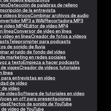
nino
Detección de palabras de relleno
nscripción de la entrevista
 vídeos líricos
Combinar archivos de audio
nvertidor MP3 a WAV
Recortadora MP3
de vídeo MP4
Editor de vídeo MP4
n línea
Conversor de vídeo en línea
 vídeo en línea
Creador de fotos a vídeos
asts
Teleprompter para podcasts
os de sonido de lluvia
minar el ruido de fondo del vídeo
de marketing en redes sociales
voz a texto
Empieza a hacer podcasts
de viajes
Creador de vídeos tutoriales
n línea
para entrevistas en vídeo
idad de vídeo
r de vídeo
de vídeo
Software de tutoriales en vídeo
Voces en off para presentaciones
odas
Efectos de sonido de YouTube
r de vídeo de YouTube