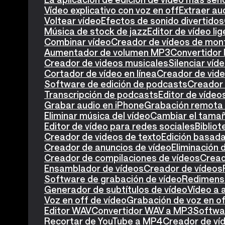
Vídeo explicativo con voz en off
Extraer au
Voltear vídeo
Efectos de sonido divertidos
Música de stock de jazz
Editor de vídeo lig
Combinar vídeo
Creador de vídeos de mon
Aumentador de volumen MP3
Convertidor
Creador de videos musicales
Silenciar víd
Cortador de vídeo en línea
Creador de vide
Software de edición de podcasts
Creador
Transcripción de podcasts
Editor de víde
Grabar audio en iPhone
Grabación remota 
Eliminar música del vídeo
Cambiar el tamañ
Editor de vídeo para redes sociales
Biblio
Creador de videos de texto
Edición basada
Creador de anuncios de vídeo
Eliminación 
Creador de compilaciones de vídeos
Cread
Ensamblador de vídeos
Creador de vídeos
Software de grabación de vídeo
Redimensi
Generador de subtítulos de vídeo
Vídeo a 
Voz en off de vídeo
Grabación de voz en o
Editor WAV
Convertidor WAV a MP3
Softwa
Recortar de YouTube a MP4
Creador de ví