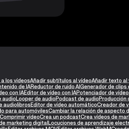
 a los vídeos
Añadir subtítulos al vídeo
Añadir texto al
tenido de IA
Reductor de ruido AI
Generador de clips 
deo con IA
Editor de vídeo con IA
Potenciador de vídeo
 audio
Looper de audio
Podcast de audio
Producción 
e audiolibros
Editor de vídeo automático
Creador de 
do para automóviles
Cambiar la relación de aspecto d
Comprimir vídeo
Crea un podcast
Crea vídeos de mar
de marketing digital
Locuciones de aprendizaje elect
illa
Editar archivos MOV
Editar archivos WebM
Creador