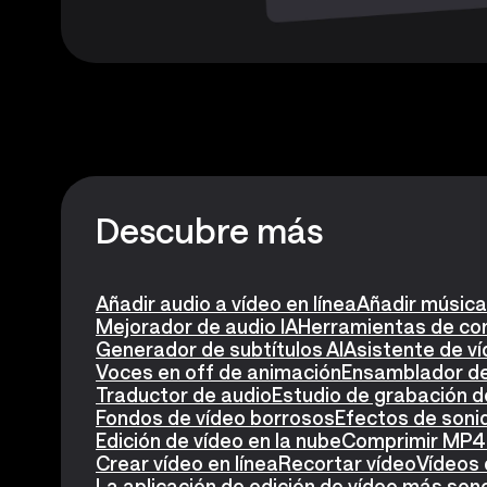
Descubre más
Añadir audio a vídeo en línea
Añadir música
Mejorador de audio IA
Herramientas de con
Generador de subtítulos AI
Asistente de ví
Voces en off de animación
Ensamblador de
Traductor de audio
Estudio de grabación d
Fondos de vídeo borrosos
Efectos de soni
Edición de vídeo en la nube
Comprimir MP4
Crear vídeo en línea
Recortar vídeo
Vídeos 
La aplicación de edición de vídeo más senc