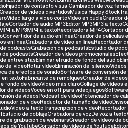
dio
Fijador de contacto visual
Cambiador de voz feme
Creador de videos divertidos
Música Happy Stock
Tra
ero
Vídeo largo a vídeo corto
Vídeo en bucle
Creador de
taje
Cortador de audio MP3
Editor MP3
MP3 a texto
Co
 MP4 a MP3
MP4 a texto
Recortadora MP4
Cortador 
eo
Convertidor de audio en línea
Creador de películas e
os en línea
Grabadora de vídeo en línea
Recortador de
 de podcasts
Grabación de podcasts
Estudio de podc
os de podcasts
Creador de vídeos promocionales
Efect
de entrevistas
Eliminar el ruido de fondo del audio
Eli
o del vídeo
Rotar vídeo
Eliminación del silencio
Vídeos 
teca de efectos de sonido
Software de conversión de 
 en texto
Fabricante de remolques
Creador de vídeos 
de fondo de vídeo
Vídeo más claro
Collage de vídeos e
or de vídeos
Voces en off para videojuegos
Software 
Fusión de vídeos
Podcast de vídeo
Potenciador de cal
onador de vídeo
Reductor de tamaño de vídeo
Diviso
audio
Vídeo a texto
Transcripción de vídeo
Recortador 
ff
Estudio de doblaje
Grabadora de voz
De voz a texto
re de grabación de webinars
Creador de vídeos de b
deos de YouTube
Cortador de vídeos de Youtube
Edito