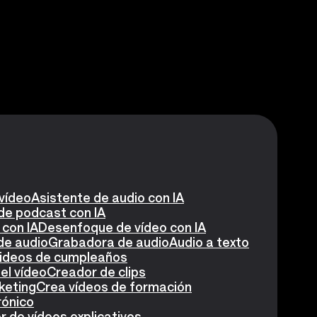
 vídeo
Asistente de audio con IA
de podcast con IA
 con IA
Desenfoque de vídeo con IA
de audio
Grabadora de audio
Audio a texto
videos de cumpleaños
el vídeo
Creador de clips
keting
Crea vídeos de formación
rónico
 de vídeos explicativos