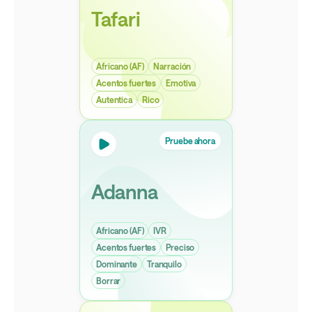
Tafari
Africano (AF)
Narración
Acentos fuertes
Emotiva
Autentica
Rico
Pruebe ahora
Adanna
Africano (AF)
IVR
Acentos fuertes
Preciso
Dominante
Tranquilo
Borrar