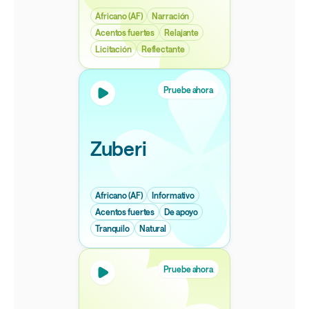
Africano (AF)
Narración
Acentos fuertes
Relajante
Licitación
Reflectante
Pruebe ahora
Zuberi
Africano (AF)
Informativo
Acentos fuertes
De apoyo
Tranquilo
Natural
Pruebe ahora