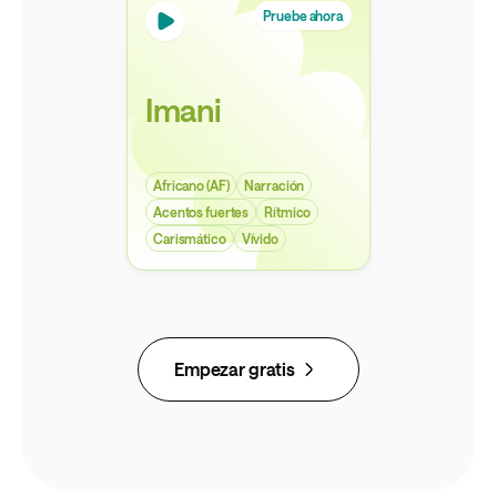
Pruebe ahora
Imani
Africano (AF)
Narración
Acentos fuertes
Rítmico
Carismático
Vívido
Empezar gratis