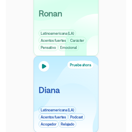
Ronan
Latinoamericana (LA)
Acentos fuertes
Carácter
Pensativo
Emocional
Pruebe ahora
Diana
Latinoamericana (LA)
Acentos fuertes
Podcast
Acogedor
Relajado