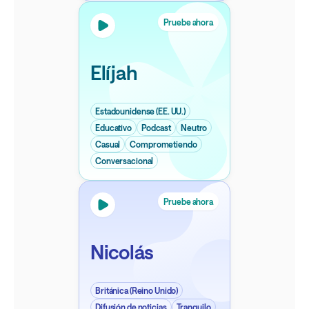
Pruebe ahora
Elíjah
Estadounidense (EE. UU.)
Educativo
Podcast
Neutro
Casual
Comprometiendo
Conversacional
Pruebe ahora
Nicolás
Británica (Reino Unido)
Difusión de noticias
Tranquilo