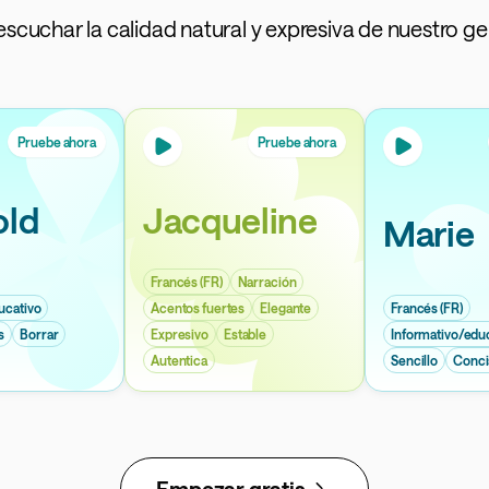
escuchar la calidad natural y expresiva de nuestro g
Pruebe ahora
Pruebe ahora
old
Jacqueline
Marie
Francés (FR)
Narración
ucativo
Acentos fuertes
Elegante
Francés (FR)
s
Borrar
Expresivo
Estable
Informativo/edu
Autentica
Sencillo
Conci
Empezar gratis