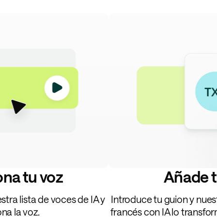
na tu voz
Añade t
tra lista de voces de IA y
Introduce tu guion y nue
na la voz.
francés con IA lo transfo