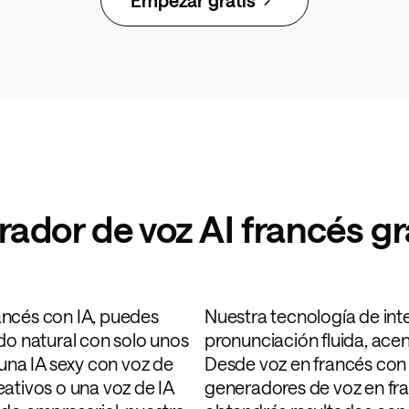
ador de voz AI francés gr
ancés con IA, puedes
Nuestra tecnología de intel
do natural con solo unos
pronunciación fluida, acen
 una IA sexy con voz de
Desde voz en francés con
ativos o una voz de IA
generadores de voz en fra