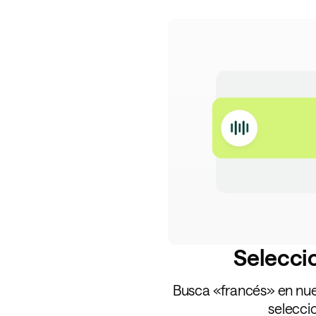
Seleccio
Busca «francés» en nues
seleccio