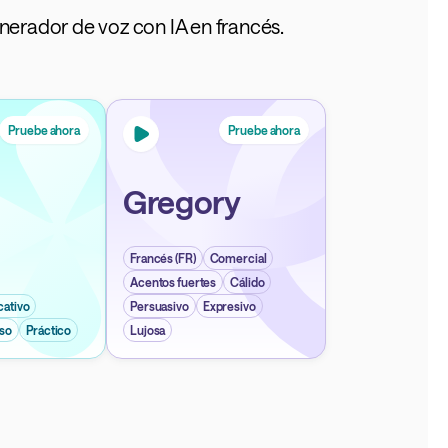
enerador de voz con IA en francés.
Pruebe ahora
Pruebe ahora
Gregory
Francés (FR)
Comercial
Acentos fuertes
Cálido
cativo
Persuasivo
Expresivo
so
Práctico
Lujosa