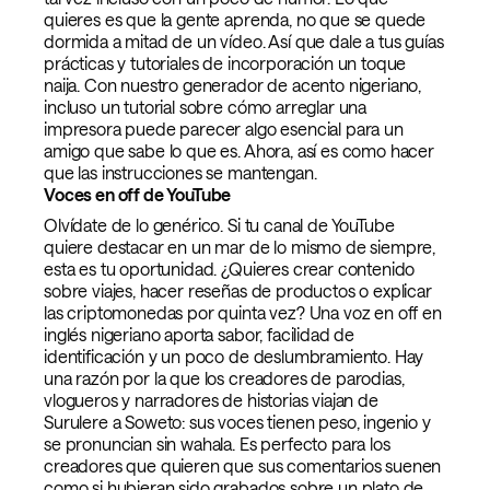
quieres es que la gente aprenda, no que se quede
dormida a mitad de un vídeo. Así que dale a tus guías
prácticas y tutoriales de incorporación un toque
naija. Con nuestro generador de acento nigeriano,
incluso un tutorial sobre cómo arreglar una
impresora puede parecer algo esencial para un
amigo que sabe lo que es. Ahora, así es como hacer
que las instrucciones se mantengan.
Voces en off de YouTube
Olvídate de lo genérico. Si tu canal de YouTube
quiere destacar en un mar de lo mismo de siempre,
esta es tu oportunidad. ¿Quieres crear contenido
sobre viajes, hacer reseñas de productos o explicar
las criptomonedas por quinta vez? Una voz en off en
inglés nigeriano aporta sabor, facilidad de
identificación y un poco de deslumbramiento. Hay
una razón por la que los creadores de parodias,
vlogueros y narradores de historias viajan de
Surulere a Soweto: sus voces tienen peso, ingenio y
se pronuncian sin wahala. Es perfecto para los
creadores que quieren que sus comentarios suenen
como si hubieran sido grabados sobre un plato de