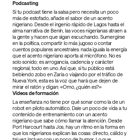
Podcasting
Si tu podcast tiene la salsa pero necesita un poco
más de estofado, añade el sabor de un acento
nigeriano. Desde el ingenio rápido de Lagos hasta el
alma narrativa de Benín, las voces nigerianas atraen a
la gente y hacen que sigan escuchando. Sumergirse
en la política, compartir lo más jugoso o contar
cuentos populares ancestrales: nada iguala la energía
que el acento nigeriano aporta al micrófono. No es
solo sonido; es arrogancia, cadencia y carácter
regional, todo en uno. Así que, si tu público está
bebiendo zobo en Zaria o viajando por el tráfico de
Nueva York, esta es la voz que hará que dejen de
mirar el ratón y digan: «Omo, ¿quién es?»
Vídeos de formación
La enseñanza no tiene por qué sonar como la de un
robot en piloto automático. Dale un poco de vida a tu
contenido de entrenamiento con un acento
nigeriano que sabe cómo llamar la atención. Desde
Port Harcourt hasta Jos, hay un ritmo en la forma en
que los nigerianos explican las cosas: directo, cálido y
tal vez incluso con un poco de humor. Lo que