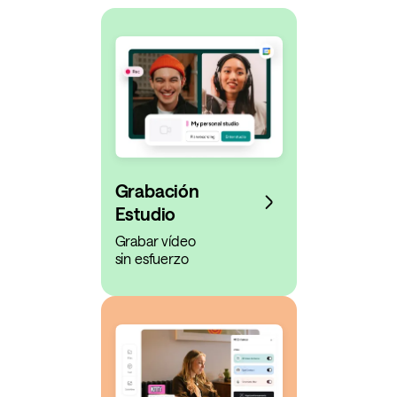
Grabación
Estudio
Grabar vídeo
sin esfuerzo