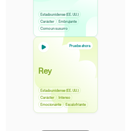
Estadounidense (EE. UU.)
Carácter
Embrujante
Como un susurro
Pruebe ahora
Rey
Estadounidense (EE. UU.)
Carácter
Intenso
Emocionante
Escalofriante