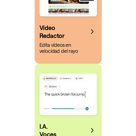
Vídeo
Redactor
Edita vídeos en
velocidad del rayo
I.A.
Voces