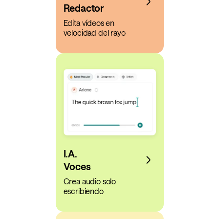
Redactor
Edita vídeos en
velocidad del rayo
I.A.
Voces
Crea audio solo
escribiendo