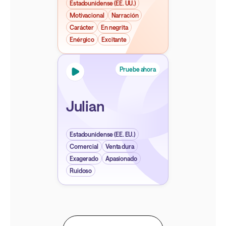
Estadounidense (EE. UU.)
Motivacional
Narración
Carácter
En negrita
Enérgico
Excitante
Pruebe ahora
Julian
Estadounidense (EE. EU.)
Comercial
Venta dura
Exagerado
Apasionado
Ruidoso