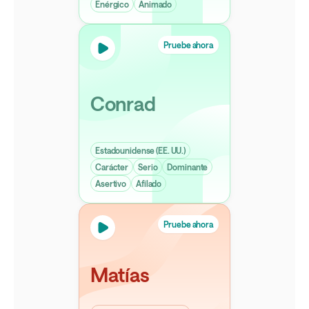
Enérgico
Animado
Pruebe ahora
Conrad
Estadounidense (EE. UU.)
Carácter
Serio
Dominante
Asertivo
Afilado
Pruebe ahora
Matías