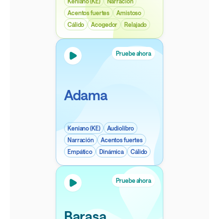
Keniano (KE)
Narración
Acentos fuertes
Amistoso
Cálido
Acogedor
Relajado
Pruebe ahora
Adama
Keniano (KE)
Audiolibro
Narración
Acentos fuertes
Empático
Dinámica
Cálido
Pruebe ahora
Barasa