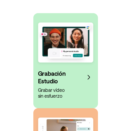
Grabación
Estudio
Grabar vídeo
sin esfuerzo