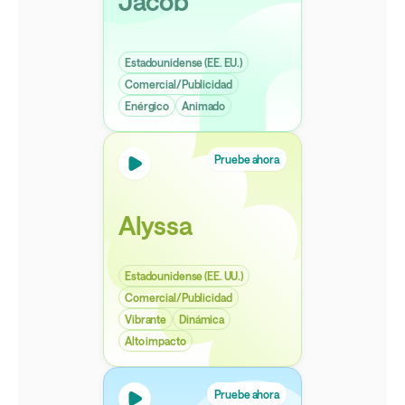
Jacob
Estadounidense (EE. EU.)
Comercial/Publicidad
Enérgico
Animado
Pruebe ahora
Alyssa
Estadounidense (EE. UU.)
Comercial/Publicidad
Vibrante
Dinámica
Alto impacto
Pruebe ahora