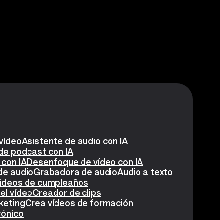
 vídeo
Asistente de audio con IA
de podcast con IA
 con IA
Desenfoque de vídeo con IA
de audio
Grabadora de audio
Audio a texto
videos de cumpleaños
el vídeo
Creador de clips
keting
Crea vídeos de formación
rónico