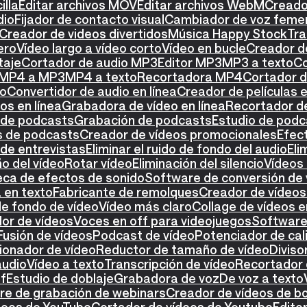
illa
Editar archivos MOV
Editar archivos WebM
Creador
dio
Fijador de contacto visual
Cambiador de voz feme
Creador de videos divertidos
Música Happy Stock
Tra
ero
Vídeo largo a vídeo corto
Vídeo en bucle
Creador de
taje
Cortador de audio MP3
Editor MP3
MP3 a texto
Co
 MP4 a MP3
MP4 a texto
Recortadora MP4
Cortador 
eo
Convertidor de audio en línea
Creador de películas e
os en línea
Grabadora de vídeo en línea
Recortador de
 de podcasts
Grabación de podcasts
Estudio de podc
os de podcasts
Creador de vídeos promocionales
Efect
de entrevistas
Eliminar el ruido de fondo del audio
Eli
o del vídeo
Rotar vídeo
Eliminación del silencio
Vídeos 
teca de efectos de sonido
Software de conversión de 
 en texto
Fabricante de remolques
Creador de vídeos 
de fondo de vídeo
Vídeo más claro
Collage de vídeos e
or de vídeos
Voces en off para videojuegos
Software 
Fusión de vídeos
Podcast de vídeo
Potenciador de cal
onador de vídeo
Reductor de tamaño de vídeo
Diviso
audio
Vídeo a texto
Transcripción de vídeo
Recortador 
ff
Estudio de doblaje
Grabadora de voz
De voz a texto
re de grabación de webinars
Creador de vídeos de b
deos de YouTube
Cortador de vídeos de Youtube
Edito