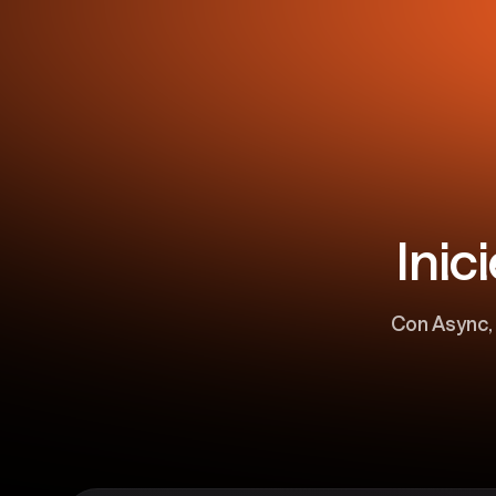
Inic
Con Async,