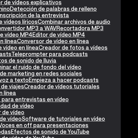
 de vídeos explicativos
nino
Detección de palabras de relleno
nscripción de la entrevista
 vídeos líricos
Combinar archivos de audio
nvertidor MP3 a WAV
Recortadora MP3
de vídeo MP4
Editor de vídeo MP4
n línea
Conversor de vídeo en línea
 vídeo en línea
Creador de fotos a vídeos
asts
Teleprompter para podcasts
os de sonido de lluvia
minar el ruido de fondo del vídeo
de marketing en redes sociales
voz a texto
Empieza a hacer podcasts
de viajes
Creador de vídeos tutoriales
n línea
para entrevistas en vídeo
idad de vídeo
r de vídeo
de vídeo
Software de tutoriales en vídeo
Voces en off para presentaciones
odas
Efectos de sonido de YouTube
r de vídeo de YouTube