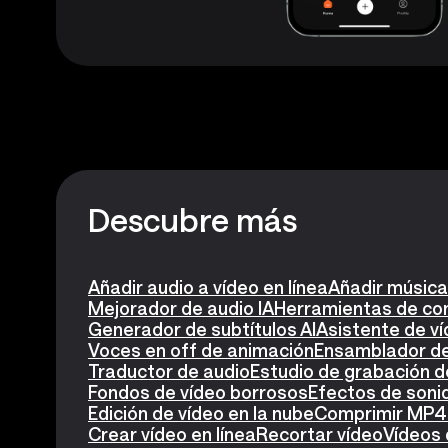
Descubre más
Añadir audio a vídeo en línea
Añadir música
Mejorador de audio IA
Herramientas de con
Generador de subtítulos AI
Asistente de ví
Voces en off de animación
Ensamblador de
Traductor de audio
Estudio de grabación d
Fondos de vídeo borrosos
Efectos de soni
Edición de vídeo en la nube
Comprimir MP4
Crear vídeo en línea
Recortar vídeo
Vídeos 