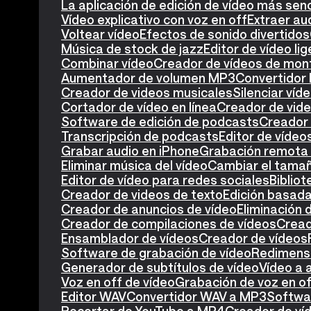
La aplicación de edición de vídeo más senc
Vídeo explicativo con voz en off
Extraer au
Voltear vídeo
Efectos de sonido divertidos
Música de stock de jazz
Editor de vídeo lig
Combinar vídeo
Creador de vídeos de mon
Aumentador de volumen MP3
Convertidor
Creador de videos musicales
Silenciar víd
Cortador de vídeo en línea
Creador de vide
Software de edición de podcasts
Creador
Transcripción de podcasts
Editor de víde
Grabar audio en iPhone
Grabación remota 
Eliminar música del vídeo
Cambiar el tamañ
Editor de vídeo para redes sociales
Biblio
Creador de videos de texto
Edición basada
Creador de anuncios de vídeo
Eliminación 
Creador de compilaciones de vídeos
Cread
Ensamblador de vídeos
Creador de vídeos
Software de grabación de vídeo
Redimensi
Generador de subtítulos de vídeo
Vídeo a 
Voz en off de vídeo
Grabación de voz en o
Editor WAV
Convertidor WAV a MP3
Softwa
Recortar de YouTube a MP4
Creador de ví