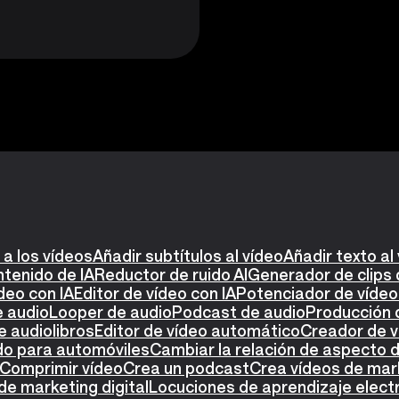
 a los vídeos
Añadir subtítulos al vídeo
Añadir texto al
tenido de IA
Reductor de ruido AI
Generador de clips 
deo con IA
Editor de vídeo con IA
Potenciador de vídeo
 audio
Looper de audio
Podcast de audio
Producción 
e audiolibros
Editor de vídeo automático
Creador de 
do para automóviles
Cambiar la relación de aspecto d
Comprimir vídeo
Crea un podcast
Crea vídeos de mar
de marketing digital
Locuciones de aprendizaje elect